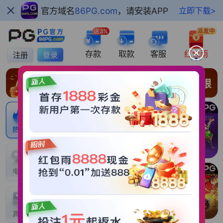
官方域名
86PG.com
，请安装APP
立即下载>
派发中
送3%
存款
取款
客服
红包雨
注册
登录
麻将胡了
赏金女王
PG电子
麻将胡了2
赏金大对决
赏金船长